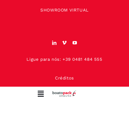
Skip
SHOWROOM VIRTUAL
to
content
Ligue para nós: +39 0481 484 555
Créditos
Toggle
Navigation
SOBRE NÓS