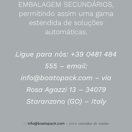
EMBALAGEM SECUNDÁRIOS,
permitindo assim uma gama
estendida de soluções
automáticas.
Ligue para nós: +39 0481 484
555 –
email:
info@boatopack.com – via
Rosa Agazzi 13 – 34079
Staranzano (GO) – Italy
✅
info@boatopack.com
–
para 𝐜𝐨𝐧𝐬𝐮𝐥𝐭𝐚𝐬 𝐝𝐞 𝐯𝐞𝐧𝐝𝐚𝐬