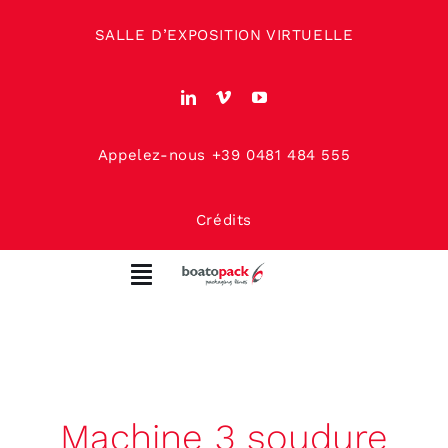
Skip
SALLE D’EXPOSITION VIRTUELLE
to
content
Appelez-nous +39 0481 484 555
Crédits
Toggle
Navigation
MAISON
À PROPOS DE NOUS
Machine 3 soudure