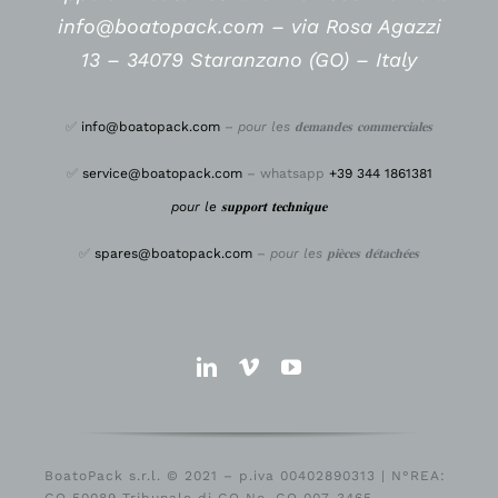
info@boatopack.com – via Rosa Agazzi
13 – 34079 Staranzano (GO) – Italy
✅
info@boatopack.com
–
pour les 𝐝𝐞𝐦𝐚𝐧𝐝𝐞𝐬 𝐜𝐨𝐦𝐦𝐞𝐫𝐜𝐢𝐚𝐥𝐞𝐬
✅
service@boatopack.com
– whatsapp
+39 344 1861381
pour le 𝐬𝐮𝐩𝐩𝐨𝐫𝐭 𝐭𝐞𝐜𝐡𝐧𝐢𝐪𝐮𝐞
✅
spares@boatopack.com
–
pour les 𝐩𝐢𝐞̀𝐜𝐞𝐬 𝐝𝐞́𝐭𝐚𝐜𝐡𝐞́𝐞𝐬
BoatoPack s.r.l. © 2021 – p.iva 00402890313 | N°REA:
GO 50089 Tribunale di GO No. GO 007-3465 –