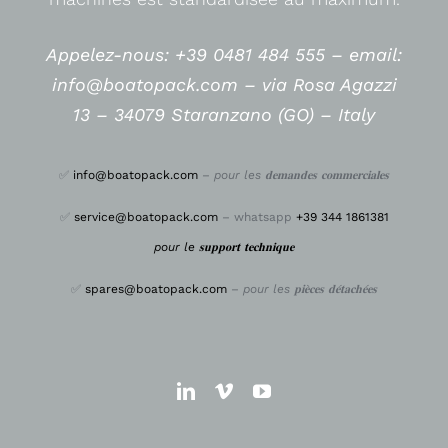
Appelez-nous: +39 0481 484 555 –
email:
info@boatopack.com – via Rosa Agazzi
13 – 34079 Staranzano (GO) – Italy
✅
info@boatopack.com
–
pour les 𝐝𝐞𝐦𝐚𝐧𝐝𝐞𝐬 𝐜𝐨𝐦𝐦𝐞𝐫𝐜𝐢𝐚𝐥𝐞𝐬
✅
service@boatopack.com
– whatsapp
+39 344 1861381
pour le 𝐬𝐮𝐩𝐩𝐨𝐫𝐭 𝐭𝐞𝐜𝐡𝐧𝐢𝐪𝐮𝐞
✅
spares@boatopack.com
–
pour les 𝐩𝐢𝐞̀𝐜𝐞𝐬 𝐝𝐞́𝐭𝐚𝐜𝐡𝐞́𝐞𝐬