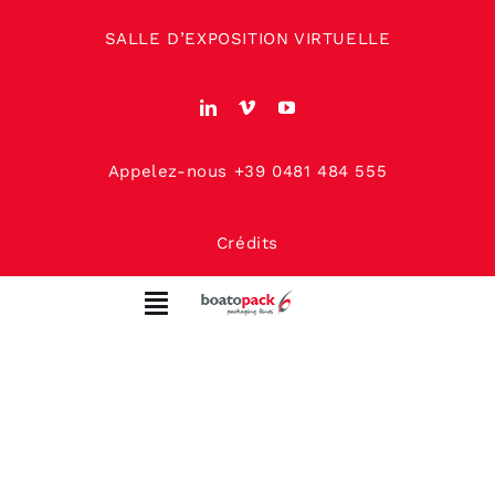
Skip
SALLE D’EXPOSITION VIRTUELLE
to
content
Appelez-nous +39 0481 484 555
Crédits
Toggle
Navigation
MAISON
À PROPOS DE NOUS