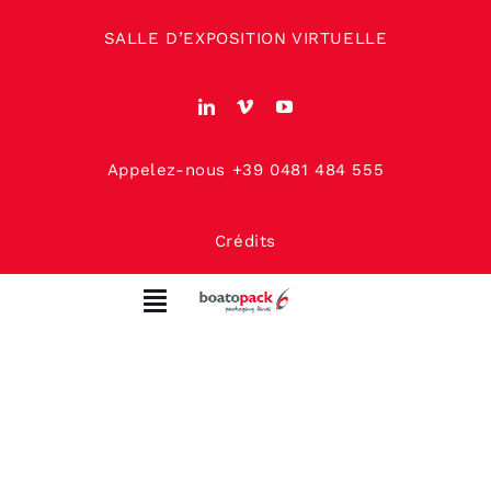
Skip
SALLE D’EXPOSITION VIRTUELLE
to
content
Appelez-nous +39 0481 484 555
Crédits
Toggle
Navigation
MAISON
À PROPOS DE NOUS