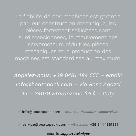
La fiabilité de nos machines est garantie
par leur construction mécanique, les
pièces fortement sollicitées sont
surdimensionnées, le mouvement des
servomoteurs réduit les pièces
mécaniques et la production des
machines est standardisée au maximum.
Appelez-nous: +39 0481 484 555 –
email:
info@boatopack.com – via Rosa Agazzi
13 – 34079 Staranzano (GO) – Italy
✅
info@boatopack.com
–
pour les 𝐝𝐞𝐦𝐚𝐧𝐝𝐞𝐬 𝐜𝐨𝐦𝐦𝐞𝐫𝐜𝐢𝐚𝐥𝐞𝐬
✅
service@boatopack.com
– whatsapp
+39 344 1861381
pour le 𝐬𝐮𝐩𝐩𝐨𝐫𝐭 𝐭𝐞𝐜𝐡𝐧𝐢𝐪𝐮𝐞