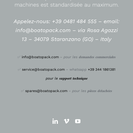
machines est standardisée au maximum.
Appelez-nous: +39 0481 484 555 –
email:
info@boatopack.com – via Rosa Agazzi
13 – 34079 Staranzano (GO) – Italy
✅
info@boatopack.com
–
pour les 𝐝𝐞𝐦𝐚𝐧𝐝𝐞𝐬 𝐜𝐨𝐦𝐦𝐞𝐫𝐜𝐢𝐚𝐥𝐞𝐬
✅
service@boatopack.com
– whatsapp
+39 344 1861381
pour le 𝐬𝐮𝐩𝐩𝐨𝐫𝐭 𝐭𝐞𝐜𝐡𝐧𝐢𝐪𝐮𝐞
✅
spares@boatopack.com
–
pour les 𝐩𝐢𝐞̀𝐜𝐞𝐬 𝐝𝐞́𝐭𝐚𝐜𝐡𝐞́𝐞𝐬