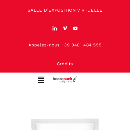
Skip
SALLE D’EXPOSITION VIRTUELLE
to
content
Appelez-nous +39 0481 484 555
Crédits
Toggle
Navigation
MAISON
À PROPOS DE NOUS