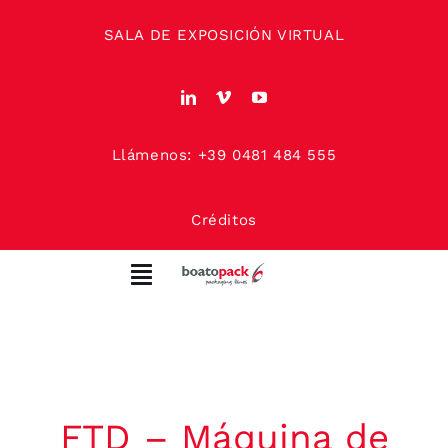
Skip
SALA DE EXPOSICIÓN VIRTUAL
to
content
Llámenos: +39 0481 484 555
Créditos
Toggle
Navigation
SOBRE NOSOTROS
COTIZACIONES
FTD – Máquina de