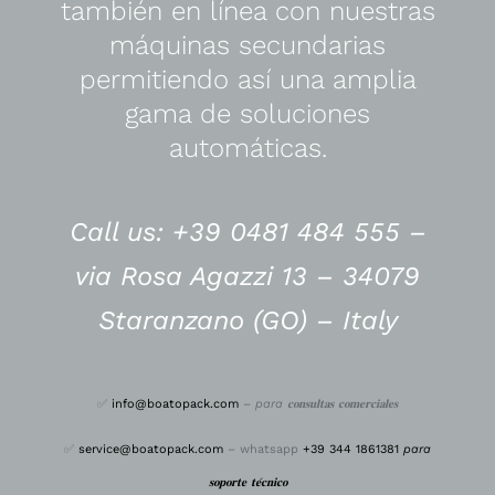
también en línea con nuestras
máquinas secundarias
permitiendo así una amplia
gama de soluciones
automáticas.
Call us: +39 0481 484 555 –
via Rosa Agazzi 13 – 34079
Staranzano (GO) – Italy
✅
info@boatopack.com
–
para 𝐜𝐨𝐧𝐬𝐮𝐥𝐭𝐚𝐬 𝐜𝐨𝐦𝐞𝐫𝐜𝐢𝐚𝐥𝐞𝐬
✅
service@boatopack.com
– whatsapp
+39 344 1861381
para
𝐬𝐨𝐩𝐨𝐫𝐭𝐞 𝐭𝐞́𝐜𝐧𝐢𝐜𝐨