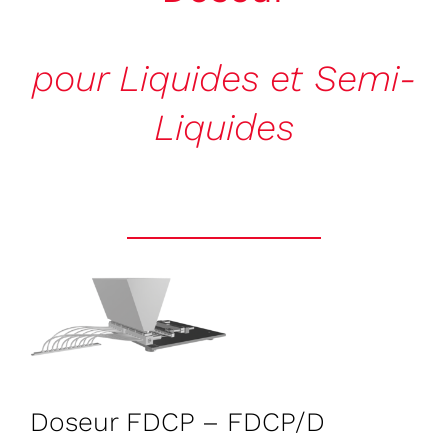
CITATIONS
pour Liquides et Semi-
CONTACT
Liquides
Français
Doseur FDCP – FDCP/D