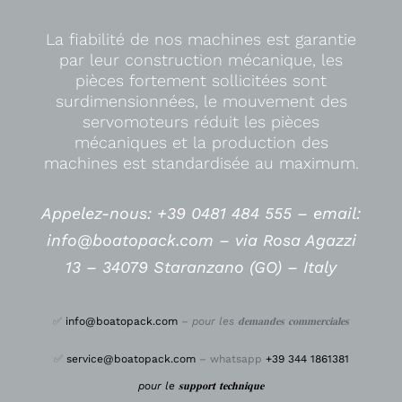
La fiabilité de nos machines est garantie
par leur construction mécanique, les
pièces fortement sollicitées sont
surdimensionnées, le mouvement des
servomoteurs réduit les pièces
mécaniques et la production des
machines est standardisée au maximum.
Appelez-nous: +39 0481 484 555 –
email:
info@boatopack.com – via Rosa Agazzi
13 – 34079 Staranzano (GO) – Italy
✅
info@boatopack.com
–
pour les 𝐝𝐞𝐦𝐚𝐧𝐝𝐞𝐬 𝐜𝐨𝐦𝐦𝐞𝐫𝐜𝐢𝐚𝐥𝐞𝐬
✅
service@boatopack.com
– whatsapp
+39 344 1861381
pour le 𝐬𝐮𝐩𝐩𝐨𝐫𝐭 𝐭𝐞𝐜𝐡𝐧𝐢𝐪𝐮𝐞