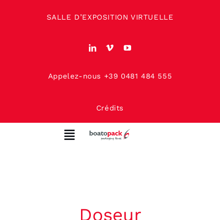
Skip
SALLE D’EXPOSITION VIRTUELLE
to
content
Appelez-nous +39 0481 484 555
Crédits
Toggle
Navigation
MAISON
À PROPOS DE NOUS
Doseur