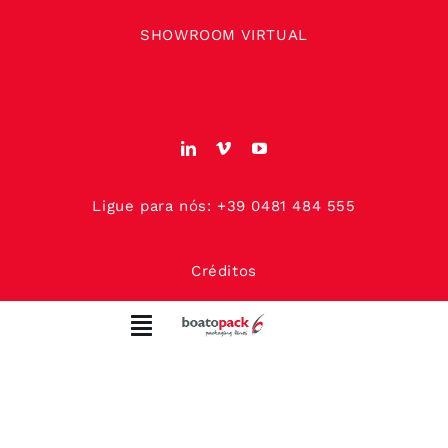
Skip
SHOWROOM VIRTUAL
to
content
Ligue para nós: +39 0481 484 555
Créditos
Toggle
Navigation
SOBRE NÓS