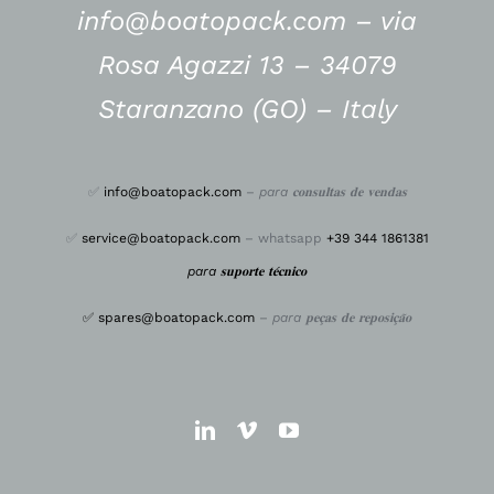
info@boatopack.com – via
Rosa Agazzi 13 – 34079
Staranzano (GO) – Italy
✅
info@boatopack.com
–
para 𝐜𝐨𝐧𝐬𝐮𝐥𝐭𝐚𝐬 𝐝𝐞 𝐯𝐞𝐧𝐝𝐚𝐬
✅
service@boatopack.com
– whatsapp
+39 344 1861381
para 𝐬𝐮𝐩𝐨𝐫𝐭𝐞 𝐭𝐞́𝐜𝐧𝐢𝐜𝐨
✅
spares@boatopack.com
–
para 𝐩𝐞𝐜̧𝐚𝐬 𝐝𝐞 𝐫𝐞𝐩𝐨𝐬𝐢𝐜̧𝐚̃𝐨