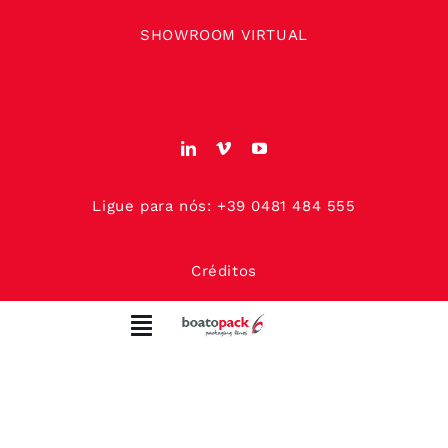
Skip
SHOWROOM VIRTUAL
to
content
Ligue para nós: +39 0481 484 555
Créditos
Toggle
Navigation
SOBRE NÓS