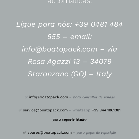
automáticas.
Ligue para nós: +39 0481 484
555 –
email:
info@boatopack.com – via
Rosa Agazzi 13 – 34079
Staranzano (GO) – Italy
✅
info@boatopack.com
–
para 𝐜𝐨𝐧𝐬𝐮𝐥𝐭𝐚𝐬 𝐝𝐞 𝐯𝐞𝐧𝐝𝐚𝐬
✅
service@boatopack.com
– whatsapp
+39 344 1861381
para 𝐬𝐮𝐩𝐨𝐫𝐭𝐞 𝐭𝐞́𝐜𝐧𝐢𝐜𝐨
✅
spares@boatopack.com
–
para 𝐩𝐞𝐜̧𝐚𝐬 𝐝𝐞 𝐫𝐞𝐩𝐨𝐬𝐢𝐜̧𝐚̃𝐨