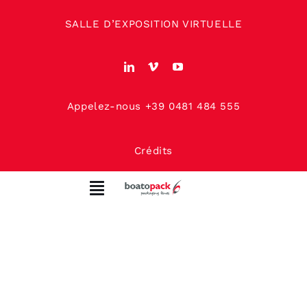
Skip
SALLE D’EXPOSITION VIRTUELLE
to
content
Appelez-nous +39 0481 484 555
Crédits
Toggle
Navigation
MAISON
À PROPOS DE NOUS