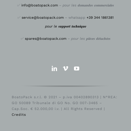
✅
info@boatopack.com
–
pour les 𝐝𝐞𝐦𝐚𝐧𝐝𝐞𝐬 𝐜𝐨𝐦𝐦𝐞𝐫𝐜𝐢𝐚𝐥𝐞𝐬
✅
service@boatopack.com
– whatsapp
+39 344 1861381
pour le 𝐬𝐮𝐩𝐩𝐨𝐫𝐭 𝐭𝐞𝐜𝐡𝐧𝐢𝐪𝐮𝐞
✅
spares@boatopack.com
–
pour les 𝐩𝐢𝐞̀𝐜𝐞𝐬 𝐝𝐞́𝐭𝐚𝐜𝐡𝐞́𝐞𝐬
BoatoPack s.r.l. © 2021 – p.iva 00402890313 | N°REA:
GO 50089 Tribunale di GO No. GO 007-3465 –
Cap.Soc. € 52.000,00 i.v. | All Rights Reserved |
Credits