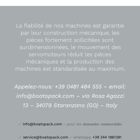
La fiabilité de nos machines est garantie
par leur construction mécanique, les
pièces fortement sollicitées sont
surdimensionnées, le mouvement des
servomoteurs réduit les pièces
mécaniques et la production des
machines est standardisée au maximum.
Appelez-nous: +39 0481 484 555 –
email:
info@boatopack.com – via Rosa Agazzi
13 – 34079 Staranzano (GO) – Italy
✅
info@boatopack.com
–
pour les 𝐝𝐞𝐦𝐚𝐧𝐝𝐞𝐬 𝐜𝐨𝐦𝐦𝐞𝐫𝐜𝐢𝐚𝐥𝐞𝐬
✅
service@boatopack.com
– whatsapp
+39 344 1861381