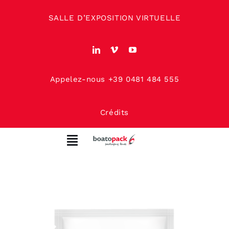
Skip
SALLE D’EXPOSITION VIRTUELLE
to
content
Appelez-nous +39 0481 484 555
Crédits
Toggle
Navigation
MAISON
À PROPOS DE NOUS