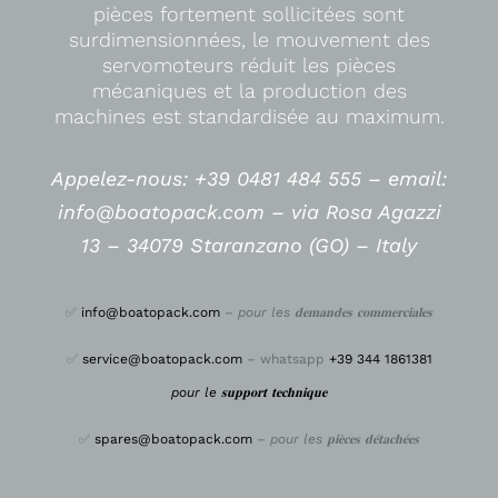
pièces fortement sollicitées sont
surdimensionnées, le mouvement des
servomoteurs réduit les pièces
mécaniques et la production des
machines est standardisée au maximum.
Appelez-nous: +39 0481 484 555 –
email:
info@boatopack.com – via Rosa Agazzi
13 – 34079 Staranzano (GO) – Italy
✅
info@boatopack.com
–
pour les 𝐝𝐞𝐦𝐚𝐧𝐝𝐞𝐬 𝐜𝐨𝐦𝐦𝐞𝐫𝐜𝐢𝐚𝐥𝐞𝐬
✅
service@boatopack.com
– whatsapp
+39 344 1861381
pour le 𝐬𝐮𝐩𝐩𝐨𝐫𝐭 𝐭𝐞𝐜𝐡𝐧𝐢𝐪𝐮𝐞
✅
spares@boatopack.com
–
pour les 𝐩𝐢𝐞̀𝐜𝐞𝐬 𝐝𝐞́𝐭𝐚𝐜𝐡𝐞́𝐞𝐬