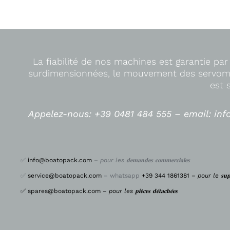
La fiabilité de nos machines est garantie par
surdimensionnées, le mouvement des servomo
est 
Appelez-nous: +39 0481 484 555 –
email: in
✅
info@boatopack.com
–
pour les 𝐝𝐞𝐦𝐚𝐧𝐝𝐞𝐬 𝐜𝐨𝐦𝐦𝐞𝐫𝐜𝐢𝐚𝐥𝐞𝐬
✅
service@boatopack.com
– whatsapp
+39 344 1861381 –
pour le 𝐬𝐮𝐩𝐩𝐨
✅
spares@boatopack.com
–
pour les 𝐩𝐢𝐞̀𝐜𝐞𝐬 𝐝𝐞́𝐭𝐚𝐜𝐡𝐞́𝐞𝐬