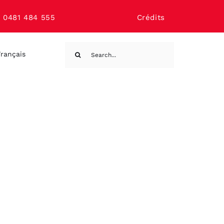
 0481 484 555
Crédits
Search
rançais
for: